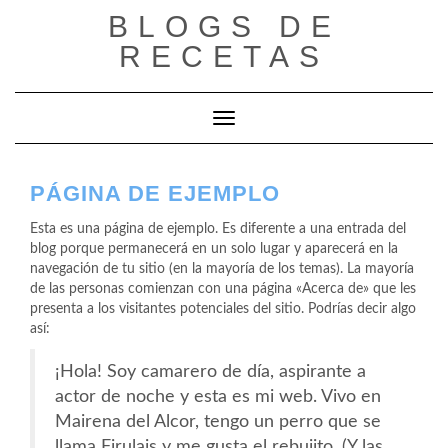
Saltar
BLOGS DE
al
RECETAS
contenido
Cambiar modo de navegación
PÁGINA DE EJEMPLO
Esta es una página de ejemplo. Es diferente a una entrada del
blog porque permanecerá en un solo lugar y aparecerá en la
navegación de tu sitio (en la mayoría de los temas). La mayoría
de las personas comienzan con una página «Acerca de» que les
presenta a los visitantes potenciales del sitio. Podrías decir algo
así:
¡Hola! Soy camarero de día, aspirante a
actor de noche y esta es mi web. Vivo en
Mairena del Alcor, tengo un perro que se
llama Firulais y me gusta el rebujito. (Y las