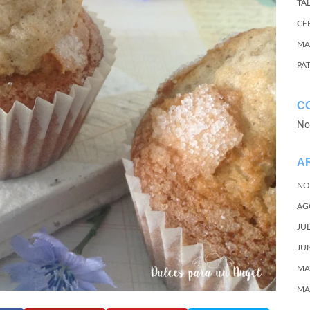
TA
CE
MA
PA
C
No
A
NO
AG
JU
JU
MA
MA