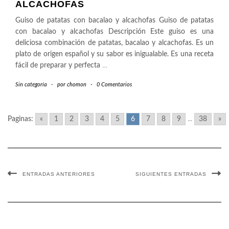
ALCACHOFAS
Guiso de patatas con bacalao y alcachofas Guiso de patatas
con bacalao y alcachofas Descripción Este guiso es una
deliciosa combinación de patatas, bacalao y alcachofas. Es un
plato de origen español y su sabor es inigualable. Es una receta
fácil de preparar y perfecta
…
Sin categoría
-
por
chomon
-
0 Comentarios
Paginas:
«
1
2
3
4
5
6
7
8
9
...
38
»
ENTRADAS ANTERIORES
SIGUIENTES ENTRADAS