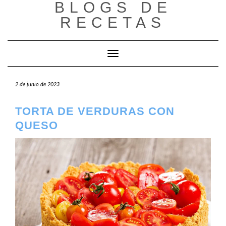
BLOGS DE
Saltar
al
RECETAS
contenido
Cambiar modo de navegación
2 de junio de 2023
TORTA DE VERDURAS CON
QUESO