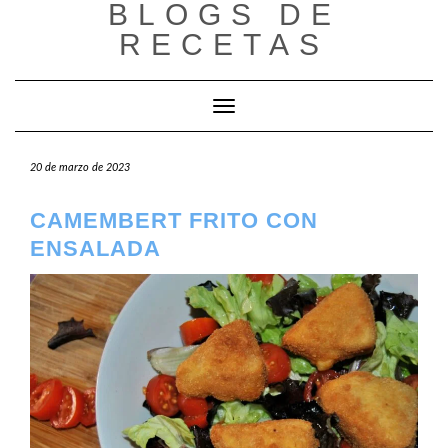
BLOGS DE
Saltar
al
RECETAS
contenido
Cambiar modo de navegación
20 de marzo de 2023
CAMEMBERT FRITO CON
ENSALADA