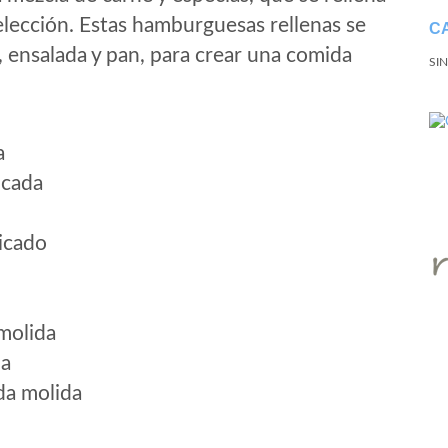
elección. Estas hamburguesas rellenas se
C
, ensalada y pan, para crear una comida
SI
a
icada
picado
molida
da
da molida