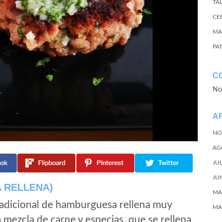
TA
CE
MA
PA
C
No
A
NO
AG
JU
JU
 RELLENA)
MA
tradicional de hamburguesa rellena muy
MA
 mezcla de carne y especias, que se rellena