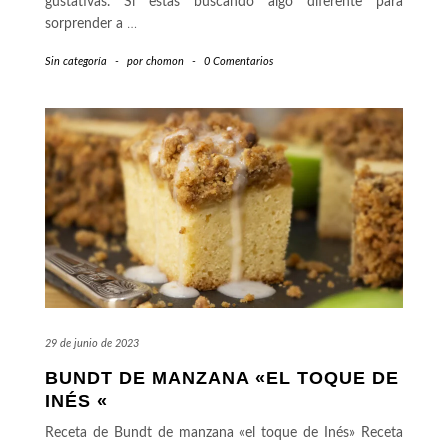
gustativas. Si estás buscando algo diferente para
sorprender a
…
Sin categoría
-
por
chomon
-
0 Comentarios
29 de junio de 2023
BUNDT DE MANZANA «EL TOQUE DE
INÉS «
Receta de Bundt de manzana «el toque de Inés» Receta