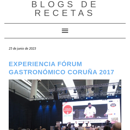
BLOGS DE
Saltar
al
RECETAS
contenido
Cambiar modo de navegación
25 de junio de 2023
EXPERIENCIA FÓRUM
GASTRONÓMICO CORUÑA 2017