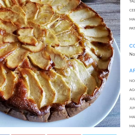
TA
CE
MA
PA
C
No
A
NO
AG
JU
JU
MA
MA