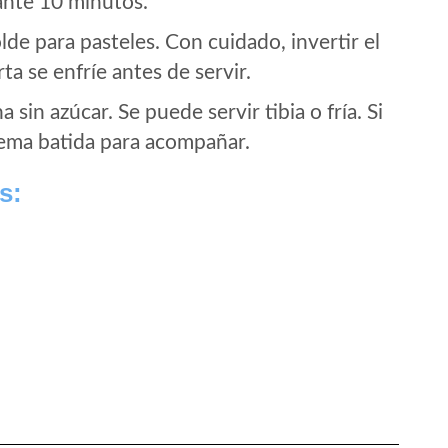
rante 10 minutos.
de para pasteles. Con cuidado, invertir el
rta se enfríe antes de servir.
sin azúcar. Se puede servir tibia o fría. Si
ema batida para acompañar.
s: