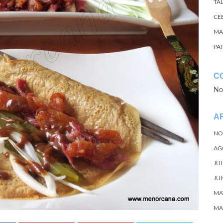
TA
CE
MA
PA
C
No
A
NO
AG
JU
JU
MA
MA