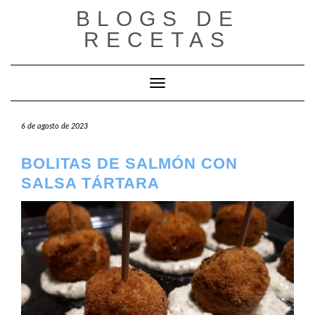
Saltar
BLOGS DE
al
RECETAS
contenido
Cambiar modo de navegación
6 de agosto de 2023
BOLITAS DE SALMÓN CON
SALSA TÁRTARA