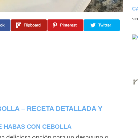
C
SI
BOLLA – RECETA DETALLADA Y
DE HABAS CON CEBOLLA
una deliciosa opción para un desayuno o